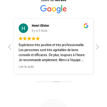
Basée sur
404 avis
Henri Olivier
il y a 5 mois
Expérience très positive et très professionnelle.
Pres
Les personnes sont très agréables de bons
télé
conseils et efficaces. De plus, toujours à l'heure.
Mr M
Je recommande amplement. Merci à l'équipe.
d'un grand professionnalisme, et ne lais
Henri Olivier. Autrans
hasar
Lire la suite
Lire
net
rec
pro
déc