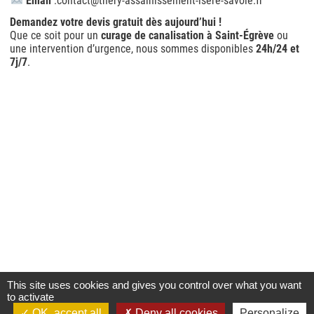
Email
:
contact@thery-assainissement-isere-savoie.fr
Demandez votre devis gratuit dès aujourd’hui !
Que ce soit pour un
curage de canalisation à Saint-Égrève
ou
une intervention d’urgence, nous sommes disponibles
24h/24 et
7j/7
.
This site uses cookies and gives you control over what you want
to activate
OK, accept all
Deny all cookies
Personalize