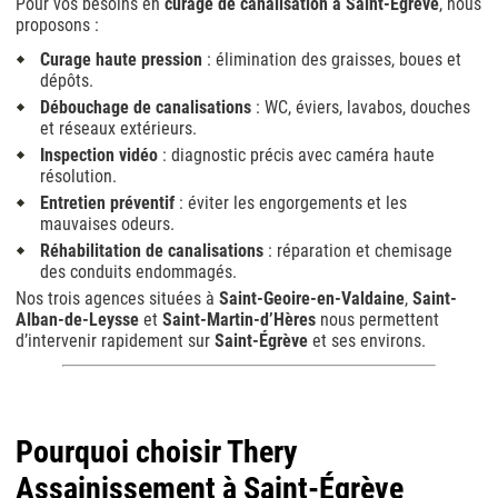
Pour vos besoins en
curage de canalisation à Saint-Égrève
, nous
proposons :
Curage haute pression
: élimination des graisses, boues et
dépôts.
Débouchage de canalisations
: WC, éviers, lavabos, douches
et réseaux extérieurs.
Inspection vidéo
: diagnostic précis avec caméra haute
résolution.
Entretien préventif
: éviter les engorgements et les
mauvaises odeurs.
Réhabilitation de canalisations
: réparation et chemisage
des conduits endommagés.
Nos trois agences situées à
Saint-Geoire-en-Valdaine
,
Saint-
Alban-de-Leysse
et
Saint-Martin-d’Hères
nous permettent
d’intervenir rapidement sur
Saint-Égrève
et ses environs.
Pourquoi choisir Thery
Assainissement à Saint-Égrève