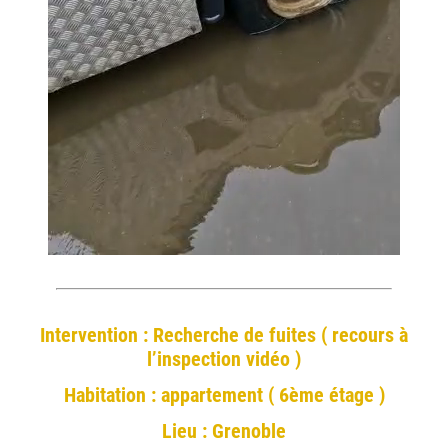
Intervention : Recherche de fuites
( recours à
l’inspection vidéo )
Habitation : appartement ( 6ème étage )
Lieu : Grenoble