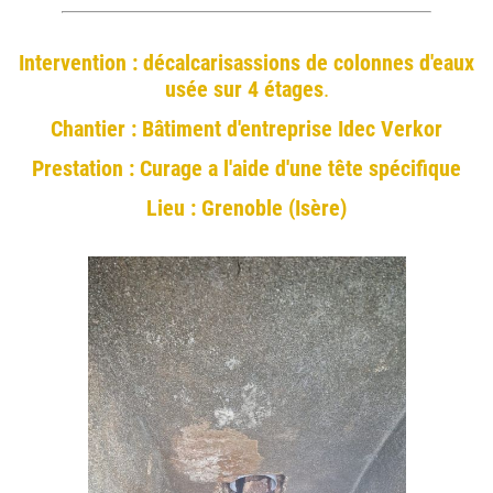
Intervention : décalcarisassions de colonnes d'eaux
usée sur 4 étages
.
Chantier : Bâtiment d'entreprise Idec Verkor
Prestation : Curage a l'aide d'une tête spécifique
Lieu : Grenoble (Isère)